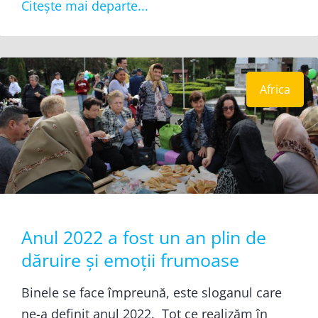
Citește mai departe...
Africa
Anul 2022 a fost un an plin de
dăruire și emoții frumoase
Binele se face împreună, este sloganul care
ne-a definit anul 2022. Tot ce realizăm în