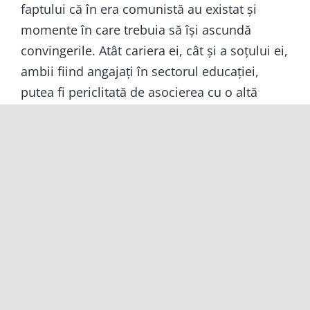
faptului că în era comunistă au existat și
momente în care trebuia să își ascundă
convingerile. Atât cariera ei, cât și a soțului ei,
ambii fiind angajați în sectorul educației,
putea fi periclitată de asocierea cu o altă
biserică decât Biserica Ortodoxă Română. Nu
aveau, așadar, libertatea de a-și exprima și
trăi liber credința.
Au existat câteva instanțe în care au fost
denunțați la poliție pentru că au fost văzuți
participând la slujbele Bisericii Reformate.
Însă, aceste opreliști nu au făcut decât să
înflăcăreze dorința lor de cunoaștere, care a
fost modelată mai ales de preoții reformați