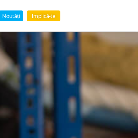
Noutăți
Implică-te