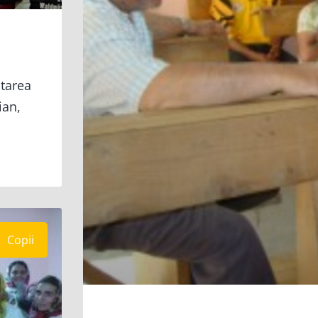
ltarea
ian,
Copii