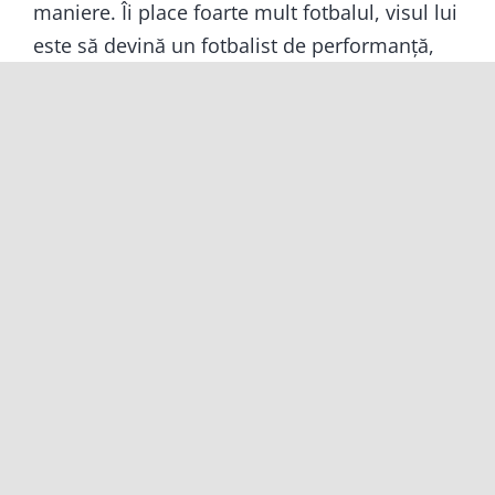
maniere. Îi place foarte mult fotbalul, visul lui
este să devină un fotbalist de performanță,
poate chiar un căpitan de echipă.
Pentru mine, a fost un moment emoționant
când l-am vizitat acasă. S-a bucurat foarte
mult de vizită și și-a dorit să-mi ofere ceva din
partea lui. Ne-având nimic special, a spus că-
mi dă un inel…care era de fapt un cerc
metalic pe care se agață cheile. Cred că
pentru el a fost unul din cele mai valoroase
lucruri pe care le avea, și totuși a dorit să-l
ofere în semn de mulțumire și dragoste. Mai
mult decât atât, a dorit să mă însoțească prin
sat, la plecare, până aproape de stația de