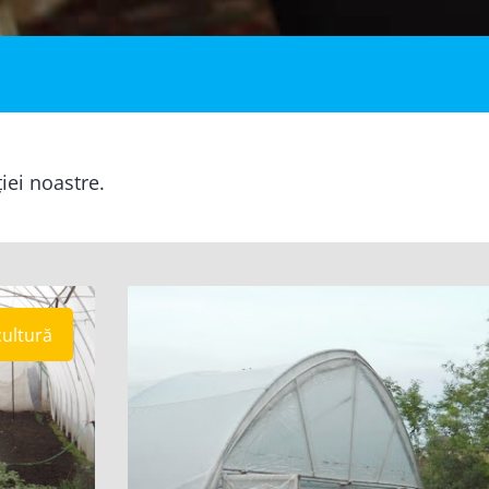
ției noastre.
cultură