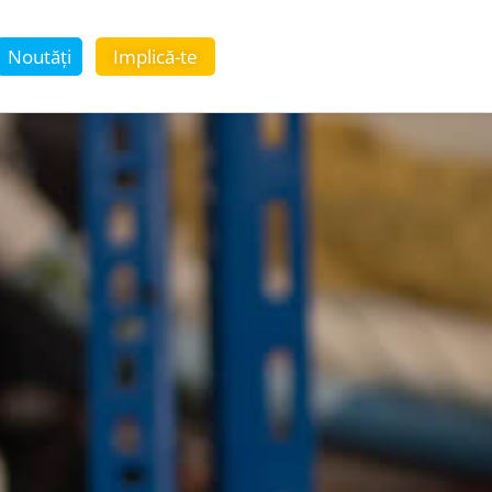
Noutăți
Implică-te