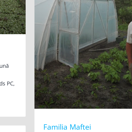
eună
ds PC,
Familia Maftei