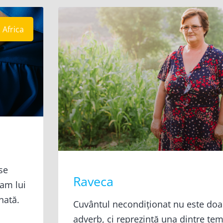
Africa
se
Raveca
am lui
nată.
Cuvântul necondiționat nu este doa
adverb, ci reprezintă una dintre tem