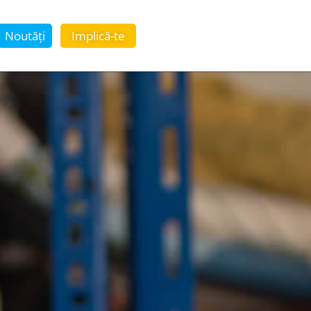
Noutăți
Implică-te