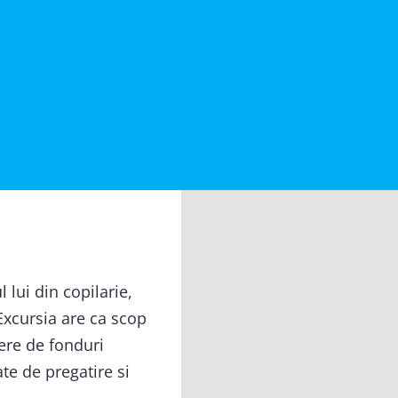
 lui din copilarie,
xcursia are ca scop
ere de fonduri
ate de pregatire si