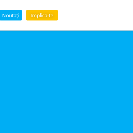
Noutăți
Implică-te