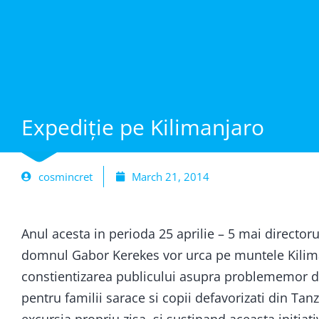
Expediție pe Kilimanjaro
cosmincret
March 21, 2014
Anul acesta in perioda 25 aprilie – 5 mai directoru
domnul Gabor Kerekes vor urca pe muntele Kilima
constientizarea publicului asupra problememor de
pentru familii sarace si copii defavorizati din Tanz
excursia propriu zisa, si sustinand aceasta initiat