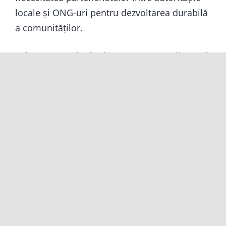
locale și ONG-uri pentru dezvoltarea durabilă
a comunităților.
Atât pentru noi, cât și pentru partenerii noștri,
a fost o bună ocazie de a sta împreună și a
discuta provocările, de a căuta soluții și de a
ne susține și încuraja unii pe alții în efortul de
a schimba lumea pentru mulți.
Alături de cei din închisoare…
Ambasada Olandei susţine Dorcas Romania