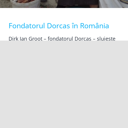
Fondatorul Dorcas în România
Dirk Jan Groot – fondatorul Dorcas – slujește
actualmente ca ambasador, facilitator,
susținător și trainer activ al organizației
noastre. Din această postură, ne-a vizitat și
Citește mai departe...