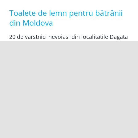
Toalete de lemn pentru bătrânii
din Moldova
20 de varstnici nevoiasi din localitatile Dagata
(jud. Iasi), Dumesti si de langa Negresti (jud.
Vaslui) au avut in aprilie surpriza sa
primeasca de la
Citește mai departe...