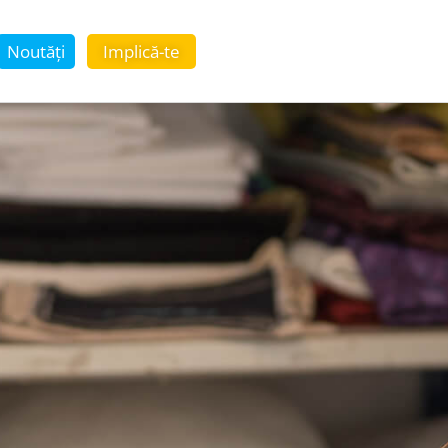
Noutăți
Implică-te