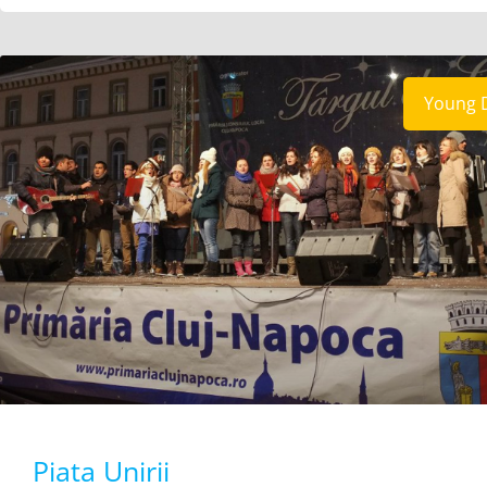
Young 
Piata Unirii