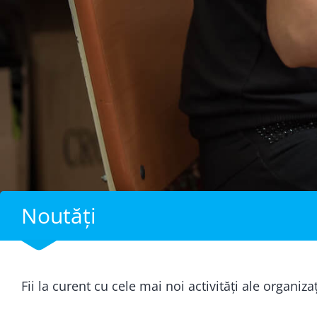
Noutăți
Fii la curent cu cele mai noi activități ale organiza