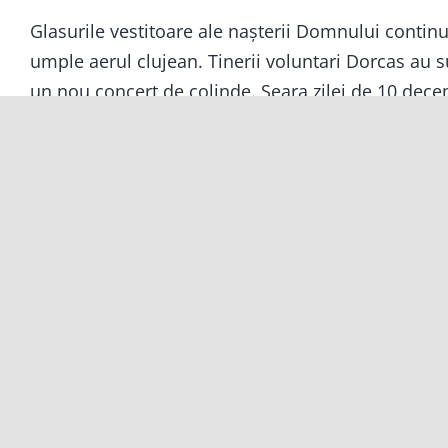
Glasurile vestitoare ale nașterii Domnului contin
umple aerul clujean. Tinerii voluntari Dorcas au s
un nou concert de colinde. Seara zilei de 10 dec
Citește mai departe...
Despre noi
Conta
Misiune
+40 02
Valori
office