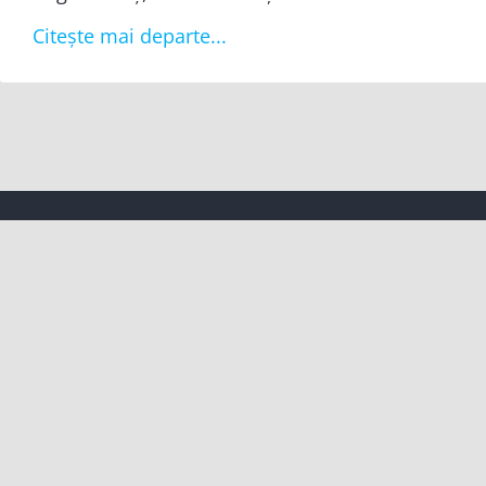
Citește mai departe...
Despre noi
Conta
Misiune
+40 02
Valori
office
Abordare
Strada 
Politica de confidențialitate​