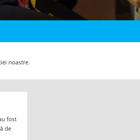
ției noastre.
au fost
ță de