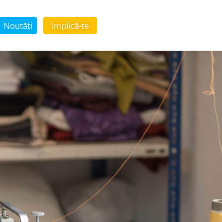
Noutăți
Implică-te