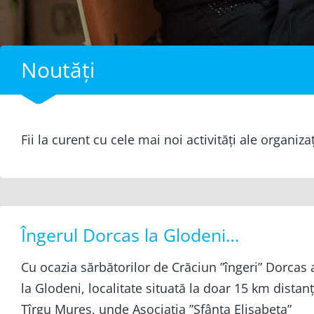
Noutăți
Fii la curent cu cele mai noi activități ale organiza
Îngerul Dorcas la Glodeni…
Cu ocazia sărbătorilor de Crăciun ”îngeri” Dorcas 
la Glodeni, localitate situată la doar 15 km distan
Tîrgu Mureș, unde Asociația ”Sfânta Elisabeta”